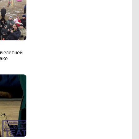
1
ячелетней
аке