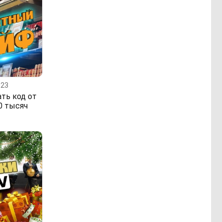
023
ть код от
0 тысяч