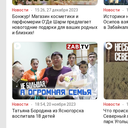
Новости
15:26, 27 декабря 2023
Новости
Бонжур! Магазин косметики и
Историки н
парфюмерии О'Де Шарм предлагает
Осипов вз
новогодние подарки для ваших родных
в Забайкал
и близких!
Новости
18:54, 20 ноября 2023
Новости
Татьяна Бородина из Ясногорска
Что происх
воспитала 18 детей
Северный л
парк Угол