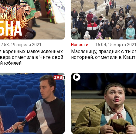
17:53, 19 апреля 2021
Новости
16:04, 15 марта 202
я коренных малочисленных
Масленицу, праздник с тыс
вера отметила в Чите свой
историей, отметили в Кашт
ий юбилей