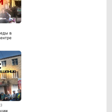
беды в
центре
23
ции,