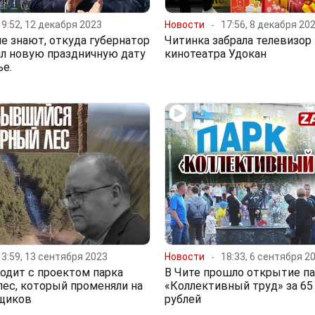
19:52, 12 декабря 2023
Новости
17:56, 8 декабря 20
е знают, откуда губернатор
Читинка забрала телевизор 
ял новую праздничную дату
кинотеатра Удокан
ье.
13:59, 13 сентября 2023
Новости
18:33, 6 сентября 2
одит с проектом парка
В Чите прошло открытие п
ес, который променяли на
«Коллективный труд» за 65
ьщиков
рублей