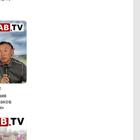
1
ния
даков
и»