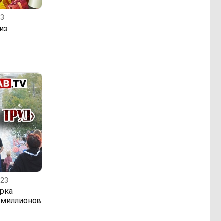
23
из
023
арка
 миллионов