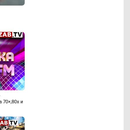
4
 70×,80х и