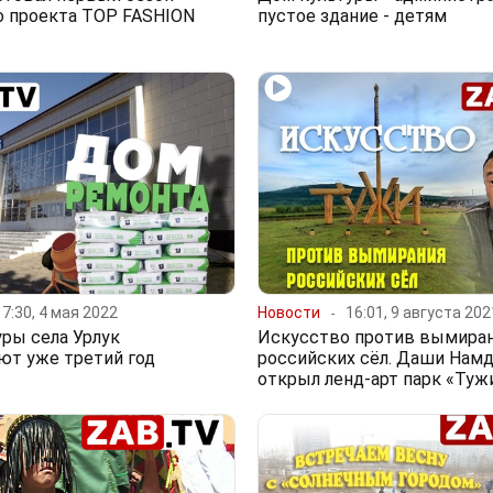
о проекта TOP FASHION
пустое здание - детям
17:30, 4 мая 2022
Новости
16:01, 9 августа 202
ры села Урлук
Искусство против вымира
ют уже третий год
российских сёл. Даши Нам
открыл ленд-арт парк «Туж