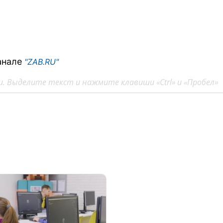
анале
"ZAB.RU"
. Выделите текст и нажмите клавиши «Ctrl» и «Пробел»