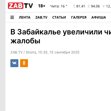
18+
Чита:
16 °
81.41
94.06
12.
ЛЕНТА
ZAB.TV
СТАТЬИ
ГАЛЕРЕЯ
АФИША
В Забайкалье увеличили ч
жалобы
ZAB.TV
/ Shorts, 15:35, 15 сентября 2025