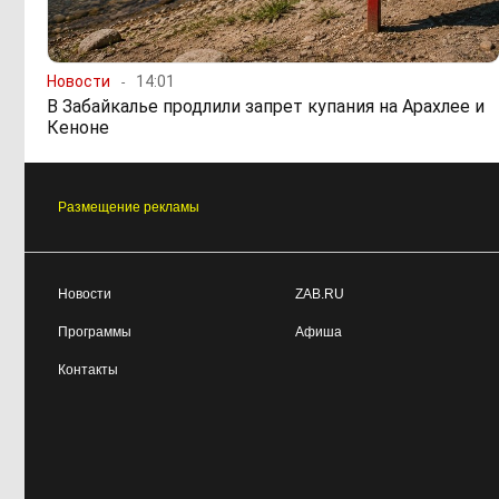
Новости
14:01
В Забайкалье продлили запрет купания на Арахлее и
Кеноне
Размещение рекламы
Новости
ZAB.RU
Программы
Афиша
Контакты