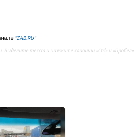
анале
"ZAB.RU"
. Выделите текст и нажмите клавиши «Ctrl» и «Пробел»