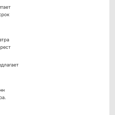
итает
срок
атра
арест
едлагает
нн
ра.