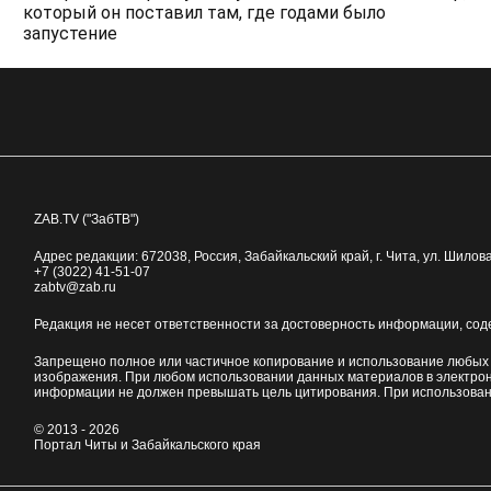
который он поставил там, где годами было
запустение
ZAB.TV ("ЗабТВ")
Адрес редакции:
672038
, Россия, Забайкальский край, г.
Чита
,
ул. Шилова
+7 (3022) 41-51-07
zabtv@zab.ru
Редакция не несет ответственности за достоверность информации, со
Запрещено полное или частичное копирование и использование любых м
изображения. При любом использовании данных материалов в электро
информации не должен превышать цель цитирования. При использован
© 2013 - 2026
Портал Читы и Забайкальского края