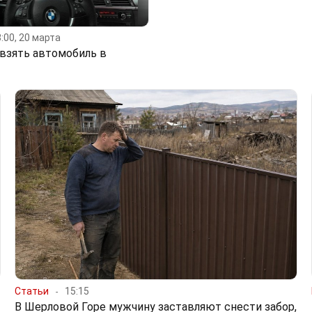
:00, 20 марта
 взять автомобиль в
Статьи
15:15
В Шерловой Горе мужчину заставляют снести забор,