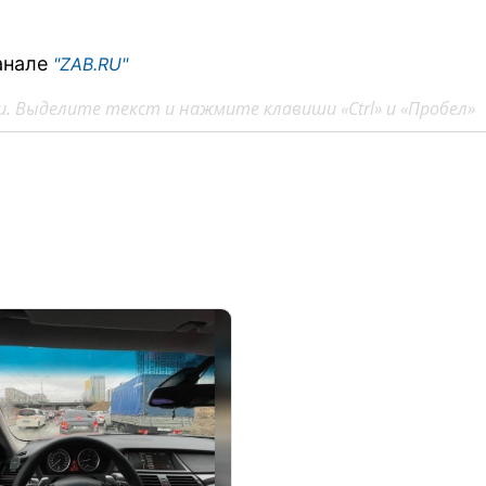
анале
"ZAB.RU"
. Выделите текст и нажмите клавиши «Ctrl» и «Пробел»