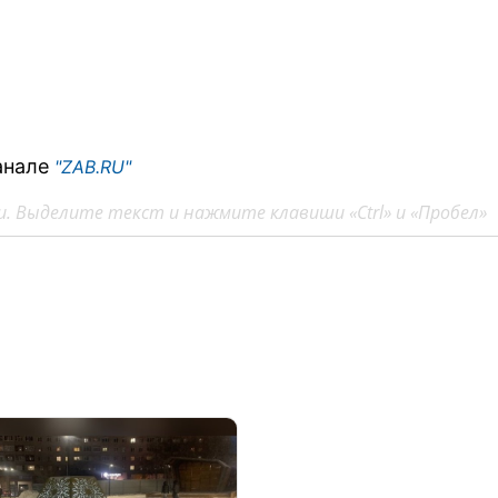
анале
"ZAB.RU"
. Выделите текст и нажмите клавиши «Ctrl» и «Пробел»