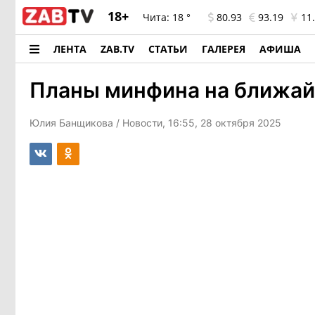
18+
Чита:
18 °
80.93
93.19
11.
ЛЕНТА
ZAB.TV
СТАТЬИ
ГАЛЕРЕЯ
АФИША
Планы минфина на ближа
Юлия Банщикова
/ Новости, 16:55, 28 октября 2025