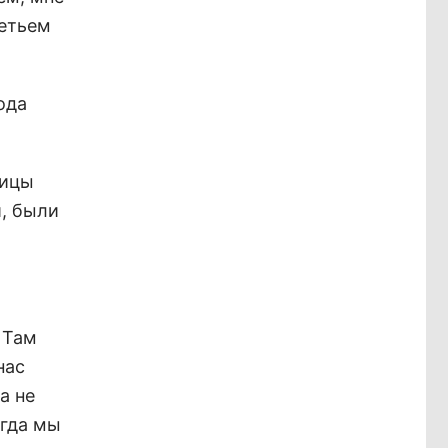
ретьем
ода
лицы
, были
 Там
нас
а не
огда мы