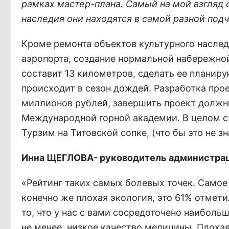
рамках мастер-плана. Самый на мой взгляд 
наследия они находятся в самой разной под
Кроме ремонта объектов культурного насле
аэропорта, создание нормальной набережной
составит 13 километров, сделать ее планир
происходит в сезон дождей. Разработка про
миллионов рублей, завершить проект должны
Международной горной академии. В целом с
Турзим на Титовской сопке, (что бы это не з
Инна ЩЕГЛОВА- руководитель администраци
«Рейтинг таких самых болевых точек. Самое 
конечно же плохая экология, это 61% отмет
то, что у нас с вами сосредоточено наибол
не менее, низкое качество медицины. Плоха