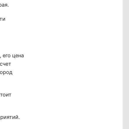
рая.
ти
 его цена
 счет
Город
стоит
приятий.