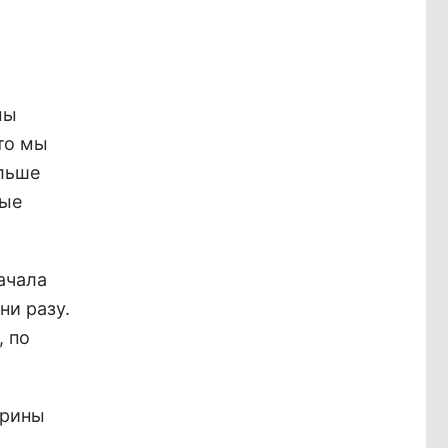
мы
что мы
ольше
ные
ачала
ни разу.
, по
Арины