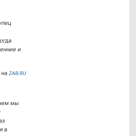
упец
огда
ренние и
й на
ZAB.RU
 чем мы
с
аз
я в