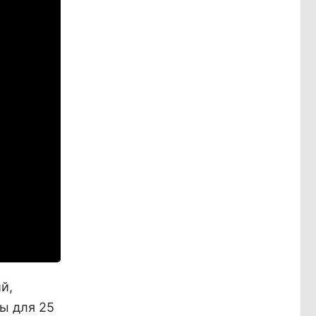
й,
ы для 25