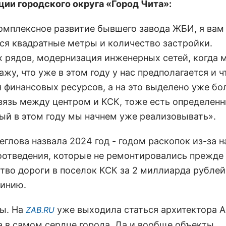
ии городского округа «Город Чита»:
омплексное развитие бывшего завода ЖБИ, я вам
ся квадратные метры и количество застройки.
 рядов, модернизация инженерных сетей, когда 
жу, что уже в этом году у нас предполагается и 
 финансовых ресурсов, а на это выделено уже б
вязь между центром и КСК, тоже есть определен
рый в этом году мы начнем уже реализовывать».
глова назвала 2024 год - годом раскопок из-за н
оотведения, которые не ремонтировались прежде 
ство дороги в поселок КСК за 2 миллиарда рублей
линию.
ты. На
уже выходила статься архитектора 
ZAB.RU
 в самом сердце города. Да и вообще объекты