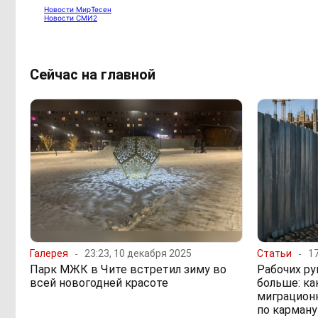
Новости МирТесен
Новости СМИ2
Сейчас на главной
Галерея
23:23, 10 декабря 2025
Статьи
17
Парк МЖК в Чите встретил зиму во
Рабочих ру
всей новогодней красоте
больше: ка
миграционн
по карману