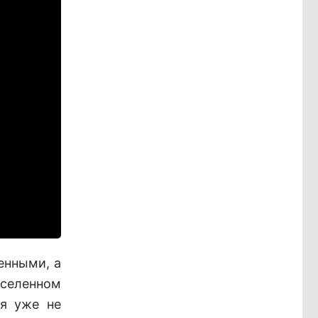
енными, а
аселенном
ая уже не