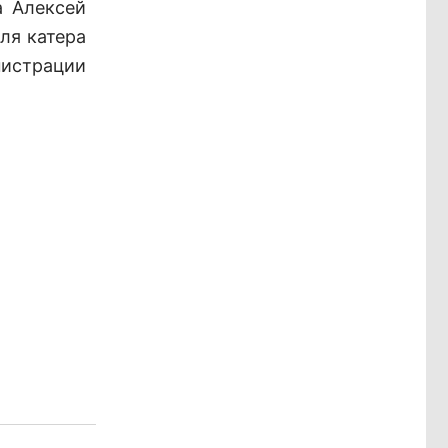
а Алексей
ля катера
нистрации