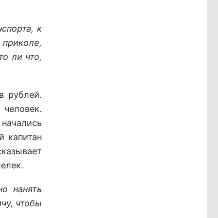
спорта, к
 приколе,
то ли что,
в рублей.
человек.
 начались
й капитан
ссказывает
шелек.
но нанять
ячу, чтобы