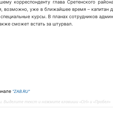
ашему корреспонденту глава Сретенского район
, возможно, уже в ближайшее время – капитан д
 специальные курсы. В планах сотрудников адми
акже сможет встать за штурвал.
анале
"ZAB.RU"
. Выделите текст и нажмите клавиши «Ctrl» и «Пробел»