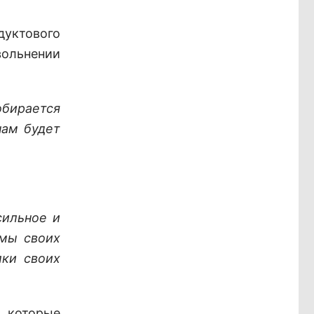
дуктового
вольнении
обирается
нам будет
сильное и
 мы своих
ки своих
, которые