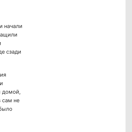
ди начали
утащили
м
де сзади
ния
ли
й домой,
 сам не
 было