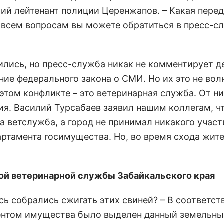
ий лейтенант полиции Церенжапов. – Какая пере
по всем вопросам вы можете обратиться в пресс-с
ились, но пресс-служба никак не комментирует д
ние федерального закона о СМИ. Но их это не волн
этом конфликте – это ветеринарная служба. От н
я. Василий Турсабаев заявил нашим коллегам, ч
 ветслужба, а город не принимал никакого участи
артамента госимущества. Но, во время схода жит
ой ветеринарной службы Забайкальского края
сь собрались сжигать этих свиней? – В соответст
ментом имущества было выделен данный земельн