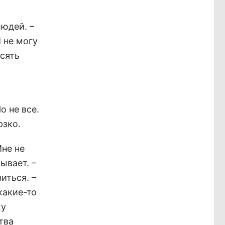
людей. –
 не могу
есять
о не все.
рзко.
Мне не
ывает. –
иться. –
какие-то
му
тва