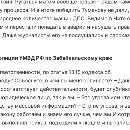
твия. Ругаться матом вообще нельзя – рядом кам
 процесса. И в итоге победить Туманову не дали,
изрядное количество машин ДПС. Видимо в Чите 
м и перестали попадать в аварии и нарушать пра
. Даже журналисты его не послушались и рассказ
олиции УМВД РФ по Забайкальскому краю
етственности, по статье 13,15 кодекса об
оду? Объясните, в чем вы меня обвиняете? – Данн
е соответствует действительности, будет опублико
юридическое лицо, так и вы. – Это угроза или чт
ству массовой информации? – Это не угроза, я в
акону работаем и знаем его лучше, чем вы.И сот
 выполняя приказ, подходили к людям и пыталис