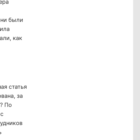
ера
они были
вила
али, как
ая статья
вана, за
о? По
ас
рудников
ь