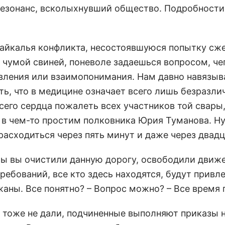
 резонанс, всколыхнувший общество. Подробности
байкалья конфликта, несостоявшуюся попытку сж
чумой свиней, поневоле задаешься вопросом, чег
авления или взаимопонимания. Нам давно навязы
ь, что в медицине означает всего лишь безразли
его сердца пожалеть всех участников той свары
 в чем-то простим полковника Юрия Туманова. Н
расходиться через пять минут и даже через двадц
обы вы очистили данную дорогу, освободили движ
ребований, все кто здесь находятся, будут привл
аны. Все понятно? – Вопрос можно? – Все время 
 тоже не дали, подчиненные выполняют приказы 