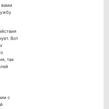
д вами
лужбу
ействия
ует. Вот
их
то
я, так
елей
вии с
ый