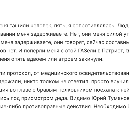
меня тащили человек, пять, я сопротивлялась. Лю
овании меня задерживаете. Нет, они меня силой 
ы меня задерживаете, они говорят, сейчас состави
ов нет. И поперли меня с этой ГАЗели в Патриот, г
 меня опять вдвоем или втроем закинули.
ли протокол, от медицинского освидетельствова
адержали, никто толком не ответил, просто вручи
ация во главе с бравым полковником поехала к не
ались под присмотром деда. Видимо Юрий Туманов
акие-либо противоправные действия. Необходимо