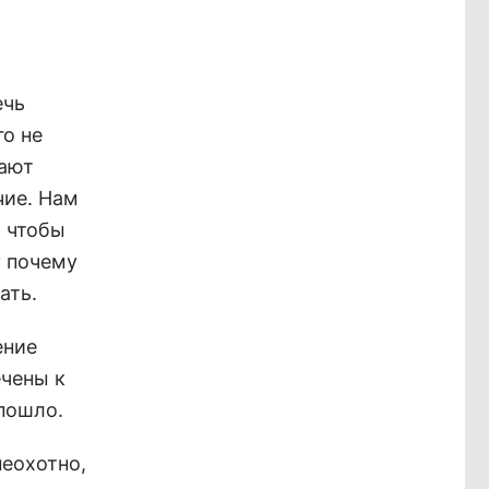
ечь
о не
вают
чие. Нам
, чтобы
у почему
ать.
ение
ечены к
пошло.
неохотно,