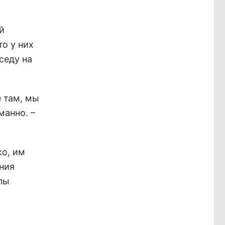
й
то у них
седу на
е там, мы
манно. –
ко, им
ния
пы