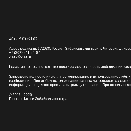
ZAB.TV ("ЗабТВ")
Адрес редакции:
672038
, Россия, Забайкальский край, г.
Чита
,
ул. Шилова
+7 (3022) 41-51-07
zabtv@zab.ru
Редакция не несет ответственности за достоверность информации, со
Запрещено полное или частичное копирование и использование любых м
изображения. При любом использовании данных материалов в электро
информации не должен превышать цель цитирования. При использован
© 2013 - 2026
Портал Читы и Забайкальского края