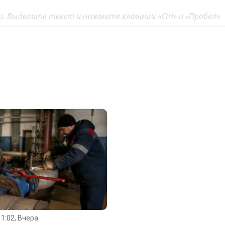
. Выделите текст и нажмите клавиши «Ctrl» и «Пробел»
11:02, Вчера