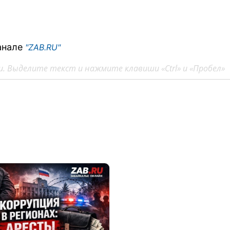
анале
"ZAB.RU"
. Выделите текст и нажмите клавиши «Ctrl» и «Пробел»