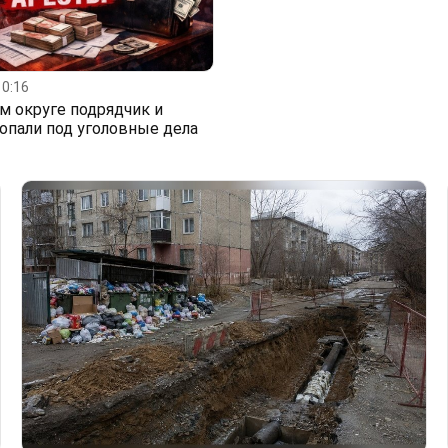
10:16
м округе подрядчик и
опали под уголовные дела