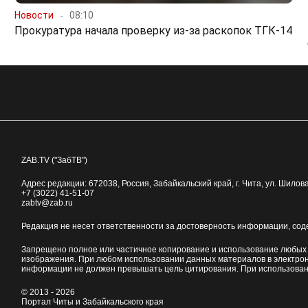
Новости
08:10
Прокуратура начала проверку из-за раскопок ТГК-14
ZAB.TV ("ЗабТВ")
Адрес редакции:
672038
, Россия, Забайкальский край, г.
Чита
,
ул. Шилова
+7 (3022) 41-51-07
zabtv@zab.ru
Редакция не несет ответственности за достоверность информации, со
Запрещено полное или частичное копирование и использование любых м
изображения. При любом использовании данных материалов в электро
информации не должен превышать цель цитирования. При использован
© 2013 - 2026
Портал Читы и Забайкальского края