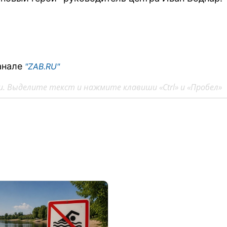
анале
"ZAB.RU"
. Выделите текст и нажмите клавиши «Ctrl» и «Пробел»