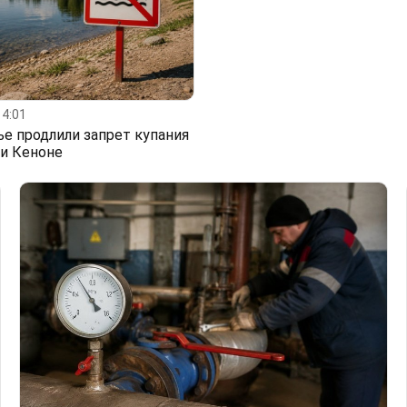
14:01
ье продлили запрет купания
 и Кеноне